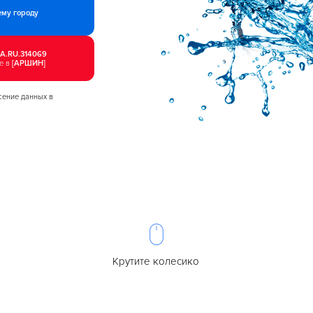
ему городу
A.RU.314069
е в
[АРШИН]
сение данных в
Крутите колесико