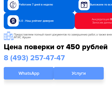
Работаем 7 дней в неделю
Выезжаем по вс
Аккредитация
R
5.0 - Наш рейтинг доверия
Заносим данны
Предоставляем полный пакет документов по завершению работ, а также вне
ФГИС Аршин
Цена поверки от 450 рублей
8 (493)
257-47-47
WhatsApp
Услуги