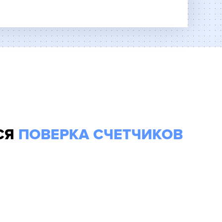
т поверку указанных учетных приборов при
этом счетчик не снимается, что позволяет
исключить возможность предъявления каких-
ивающей организации. Наша компания
окументами и сертификатами для выполнения
:
Представитель «Городской метрологической
дства измерения, на основании которого Вы
ие следующих
4-6 лет
(зависит от типа
рочном интервале Вы можете найти в
е всего о необходимости выполнения
СЯ
ПОВЕРКА СЧЕТЧИКОВ
пания уведомляет заранее, но отсутствие
одимости проводить экспертизу
ешного завершения процедуры поверки
ты необходимо передать в Вашу
своевременного предоставления приборы
дными, что повлечет за собой начисление