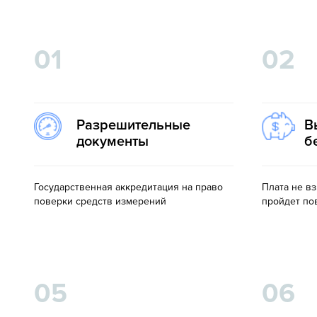
01
02
Разрешительные
В
документы
б
Государственная аккредитация на право
Плата не в
поверки средств измерений
пройдет по
05
06