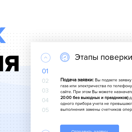
К
Замена прибора учёта:
Если учетн
его замена. Наш специалист распол
данной операции на месте. При этом
Благодаря такому подходу Вы может
нашего сотрудника у Вас будет уст
ИЯ
Этапы поверки
счетчик, а также будут все необхо
01
Подача заявки:
02
Вы подаете заявку
газа или электричества по телефон
03
сайте. При этом Вы можете назнача
20:00 без выходных и праздников)
д
04
одного прибора учета не превышаю
05
выполнения замены счетчиков опер
Выезд специалиста:
В назначенное
Отправить заявку