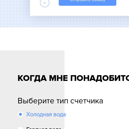
метрологической службы» выполняе
помощи портативной установки. При 
значительно ускорить процедуру и 
либо претензий со стороны обслуж
располагает всеми необходимыми д
подобных работ.
Выполнение процедуры поверки
службы» оформляет акт поверки сре
сможете его использовать в течен
прибора). Точные данные о межпове
документации к оборудованию. Чащ
КОГДА МНЕ ПОНАДОБИТ
подобной проверки Управляющая ком
извещения не освобождает от необх
измерительного прибора.
Выберите тип счетчика
Отправка документов:
После усп
счетчика соответствующие докумен
Холодная вода
обслуживающую компанию. Без их 
учета могут быть признаны неприго