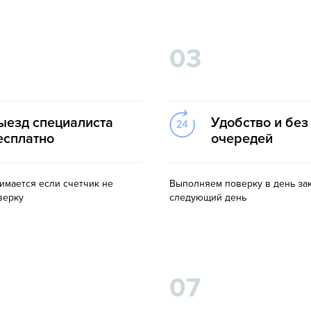
03
ыезд специалиста
Удобство и без
есплатно
очередей
зимается если счетчик не
Выполняем поверку в день зак
верку
следующий день
07