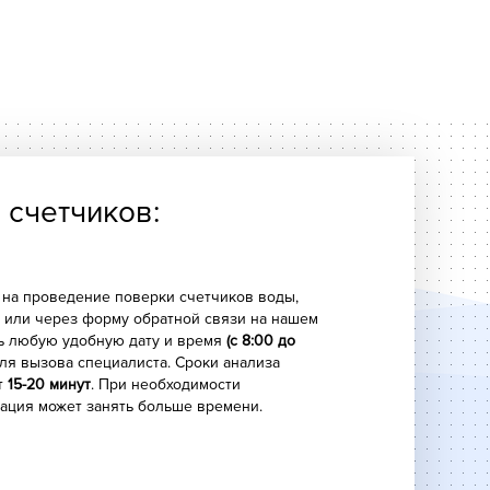
ый прибор не проходит поверку, то требуется
агает всем необходимым для выполнения
 в стоимость услуг поверка не включается.
е быть уверены в том, что после посещения
ановлен действующий или поверенный
 счетчиков:
димые документы для Управляющей компании.
 на проведение поверки счетчиков воды,
у или через форму обратной связи на нашем
ть любую удобную дату и время
(с 8:00 до
ля вызова специалиста. Сроки анализа
т
15-20 минут
. При необходимости
ация может занять больше времени.
 время специалист «Городской